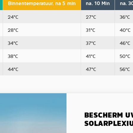
Binnentemperatuur. na 5 min
na. 10 Min
na. 3
24°C
27°C
36°C
28°C
31°C
40°C
34°C
37°C
46°C
38°C
41°C
50°C
44°C
47°C
56°C
BESCHERM U
SOLARPLEXI