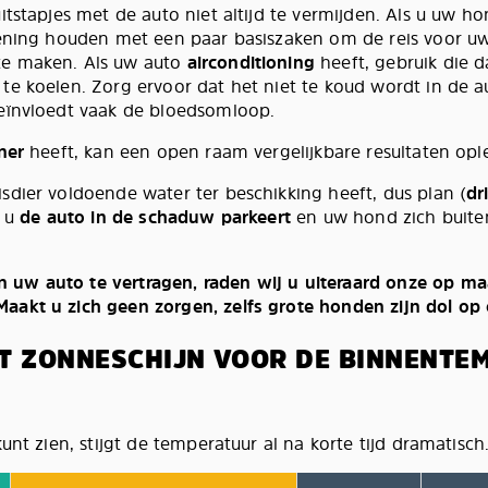
itstapjes met de auto niet altijd te vermijden. Als u uw ho
kening houden met een paar basiszaken om de reis voor uw
e maken. Als uw auto
airconditioning
heeft, gebruik die 
te koelen. Zorg ervoor dat het niet te koud wordt in de a
eïnvloedt vaak de bloedsomloop.
ner
heeft, kan een open raam vergelijkbare resultaten opl
sdier voldoende water ter beschikking heeft, dus plan (
dr
j u
de auto in de schaduw parkeert
en uw hond zich buite
uw auto te vertragen, raden wij u uiteraard onze op m
aakt u zich geen zorgen, zelfs grote honden zijn dol op
T ZONNESCHIJN VOOR DE BINNENTE
kunt zien, stijgt de temperatuur al na korte tijd dramatisch