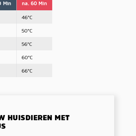
0 Min
na. 60 Min
46°C
50°C
56°C
60°C
66°C
W HUISDIEREN MET
US