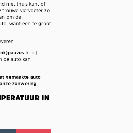
nd niet thuis kunt of
 trouwe viervoeter zo
dan om de
uto, want een te groot
everen.
ink)pauzes
in bij
n de auto kan
aat gemaakte auto
 onze zonwering.
MPERATUUR IN
.