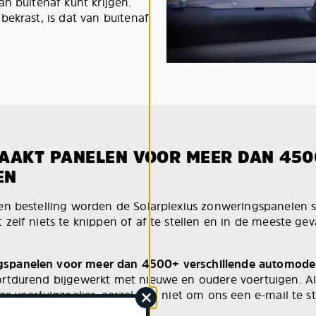
n buitenaf kunt krijgen.
ekrast, is dat van buitenaf
AAKT PANELEN VOOR MEER DAN 450
EN
en bestelling worden de Solarplexius zonweringspanelen s
zelf niets te knippen of af te stellen en in de meeste gev
spanelen voor meer dan 4500+ verschillende automode
ortdurend bijgewerkt met nieuwe en oudere voertuigen. A
ze voertuigzoeker, aarzel dan niet om ons een e-mail te s
n voor hulp.