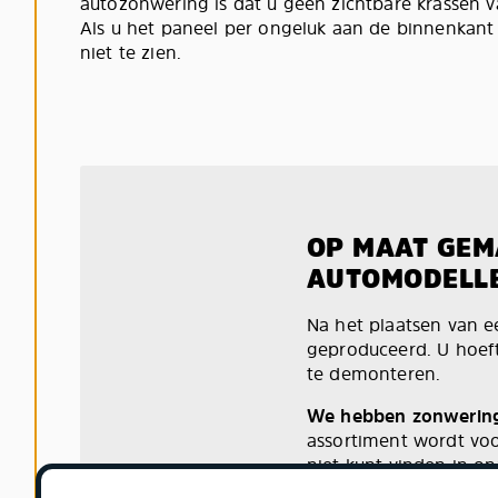
autozonwering is dat u geen zichtbare krassen va
Als u het paneel per ongeluk aan de binnenkant b
niet te zien.
OP MAAT GEM
AUTOMODELL
Na het plaatsen van e
geproduceerd. U hoeft 
te demonteren.
We hebben zonwering
assortiment wordt vo
niet kunt vinden in on
klantenservice
te belle