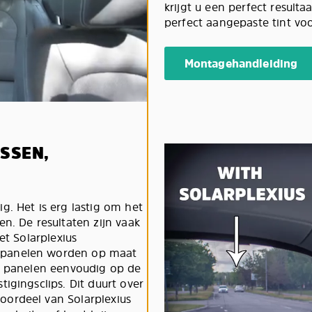
krijgt u een perfect result
perfect aangepaste tint vo
Montagehandleiding
SSEN,
g. Het is erg lastig om het
n. De resultaten zijn vaak
et Solarplexius
 panelen worden op maat
us panelen eenvoudig op de
igingsclips. Dit duurt over
oordeel van Solarplexius