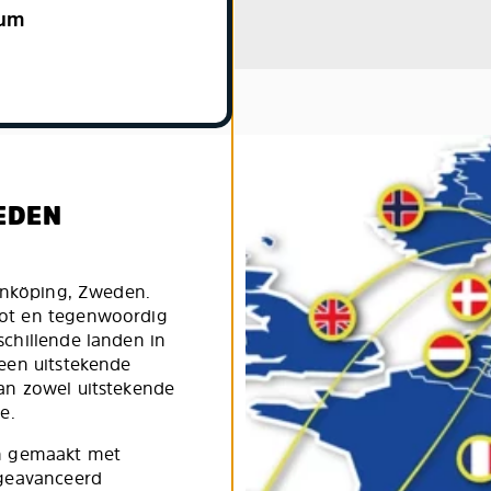
ium
EDEN
Linköping, Zweden.
ot en tegenwoordig
chillende landen in
een uitstekende
an zowel uitstekende
e.
jn gemaakt met
 geavanceerd