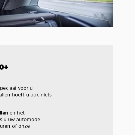
0+
peciaal voor u
allen hoeft u ook niets
llen
en het
ls u uw automodel
turen of onze