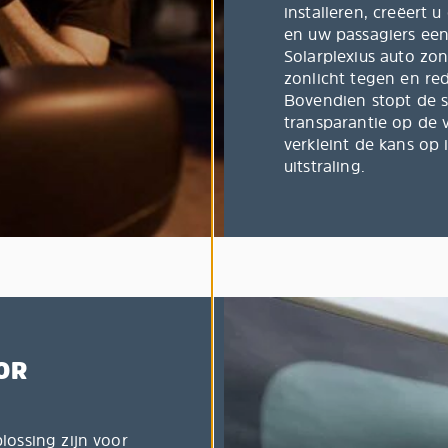
installeren, creëert 
en uw passagiers een
Solarplexius auto z
zonlicht tegen en re
Bovendien stopt de s
transparantie op de v
verkleint de kans op
uitstraling.
OR
ossing zijn voor