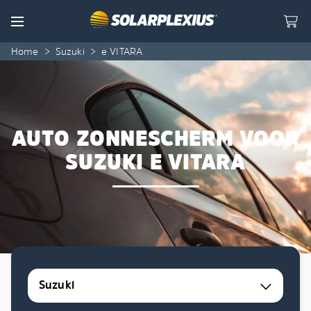
Skip to content
Menu
Home
>
Suzuki
>
e VITARA
AUTO ZONNESCHERM VOOR
SUZUKI E VITARA
Suzuki