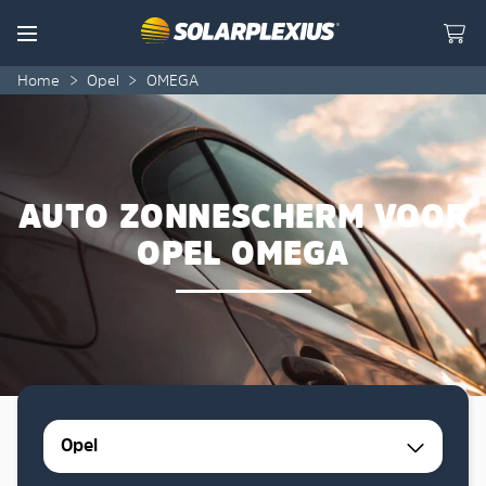
Skip to content
Menu
Home
>
Opel
>
OMEGA
AUTO ZONNESCHERM VOOR
OPEL OMEGA
Opel