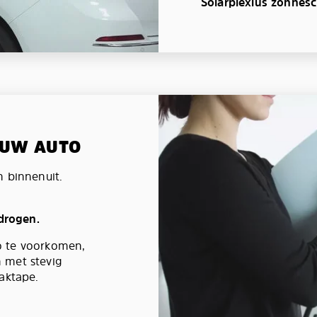
Solarplexius zonnes
N UW AUTO
n binnenuit.
 drogen.
o te voorkomen,
 met stevig
aktape.