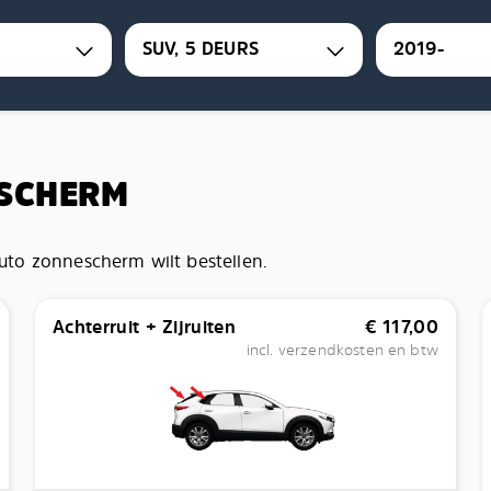
SUV, 5 DEURS
2019-
ESCHERM
to zonnescherm wilt bestellen.
Achterruit + Zijruiten
€
117,00
incl. verzendkosten en btw