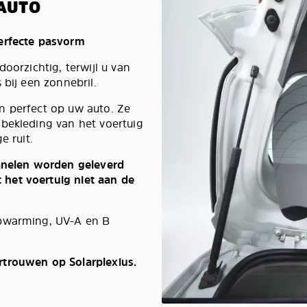
AUTO
perfecte pasvorm
oorzichtig, terwijl u van
 bij een zonnebril.
n perfect op uw auto. Ze
 bekleding van het voertuig
e ruit.
panelen worden geleverd
het voertuig niet aan de
opwarming, UV-A en B
rtrouwen op Solarplexius.