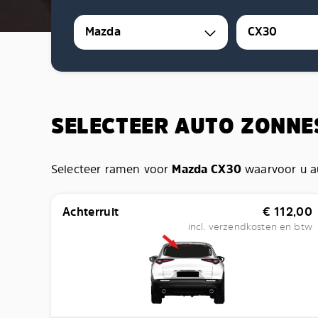
Mazda
CX30
SELECTEER AUTO ZONN
Selecteer ramen voor
Mazda CX30
waarvoor u au
Achterruit
€
112,00
incl. verzendkosten en btw