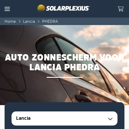
Skip to content
Menu
Home
>
Lancia
>
PHEDRA
AUTO ZONNESCHERM VOOR
LANCIA PHEDRA
Lancia