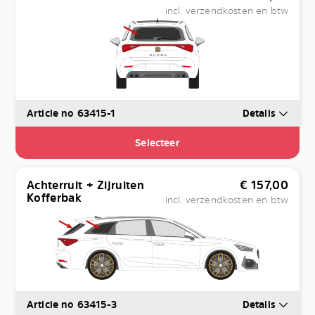
incl. verzendkosten en btw
Article no 63415-1
Details
Selecteer
Achterruit + Zijruiten
€
157,00
Kofferbak
incl. verzendkosten en btw
Article no 63415-3
Details