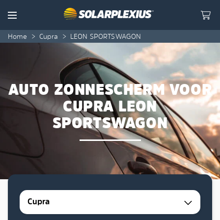
Skip to content
Menu
Home
>
Cupra
>
LEON SPORTSWAGON
AUTO ZONNESCHERM VOOR
CUPRA LEON
SPORTSWAGON
Cupra