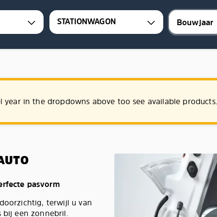
STATIONWAGON
l year in the dropdowns above too see available products
AUTO
perfecte pasvorm
oorzichtig, terwijl u van
 bij een zonnebril.