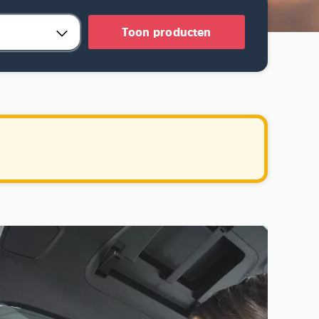
Toon producten
.