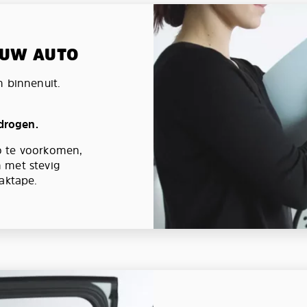
N UW AUTO
n binnenuit.
 drogen.
o te voorkomen,
 met stevig
aktape.