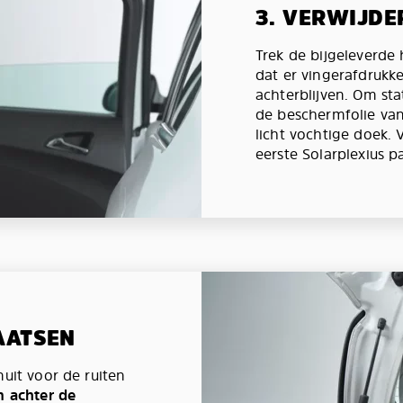
3. VERWIJDE
Trek de bijgeleverd
dat er vingerafdrukk
achterblijven. Om st
de beschermfolie van
licht vochtige doek.
eerste Solarplexius p
AATSEN
nuit voor de ruiten
n achter de