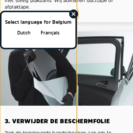
met stevig plakband. Wij adviseren ducttape of
afplaktape.
Select language for Belgium
Dutch
Français
3. VERWIJDER DE BESCHERMFOLIE
Trek de bijgeleverde handschoenen aan om te