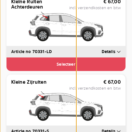
Kleine Ruiten
€
67,00
Achterdeuren
incl. verzendkosten en btw
Article no 70331-LD
Details
Selecteer
Kleine Zijruiten
€
67,00
incl. verzendkosten en btw
Article no 70331-S
Details