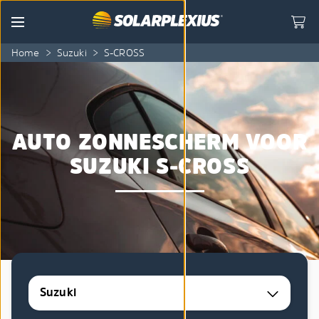
Skip to content
Menu
Home
>
Suzuki
>
S-CROSS
AUTO ZONNESCHERM VOOR
SUZUKI S-CROSS
Suzuki