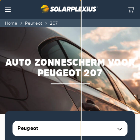
Skip to content
Menu
Home
>
Peugeot
>
207
AUTO ZONNESCHERM VOOR
PEUGEOT 207
Peugeot