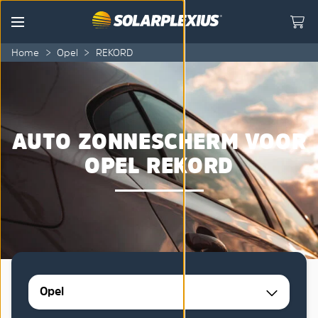
Skip to content
Menu
Home
>
Opel
>
REKORD
AUTO ZONNESCHERM VOOR
OPEL REKORD
Opel