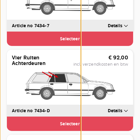
Article no 7434-7
Details
Selecteer
Vier Ruiten
€
92,00
Achterdeuren
incl. verzendkosten en btw
Article no 7434-D
Details
Selecteer