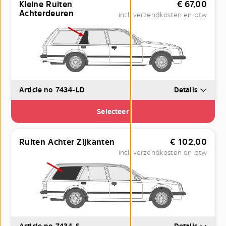
Kleine Ruiten
€
67,00
Achterdeuren
incl. verzendkosten en btw
Article no 7434-LD
Details
Selecteer
Ruiten Achter Zijkanten
€
102,00
incl. verzendkosten en btw
Article no 7434-S
Details