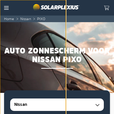
Skip to content
Menu
Home
>
Nissan
>
PIXO
AUTO ZONNESCHERM VOOR
NISSAN PIXO
Nissan