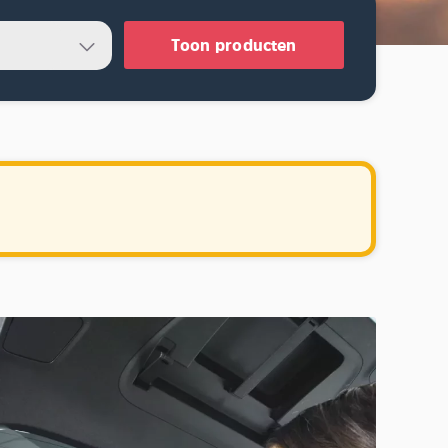
Toon producten
.