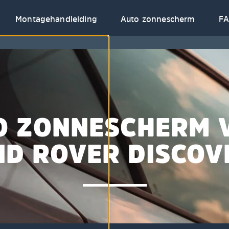
Montagehandleiding
Auto zonnescherm
F
O ZONNESCHERM 
ND ROVER DISCOV