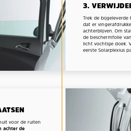
3. VERWIJDE
Trek de bijgeleverd
dat er vingerafdrukk
achterblijven. Om st
de beschermfolie van
licht vochtige doek.
eerste Solarplexius p
AATSEN
nuit voor de ruiten
n achter de