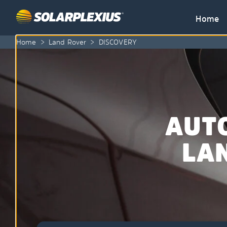
Skip to content
Home
Home
>
Land Rover
>
DISCOVERY
AUT
LA