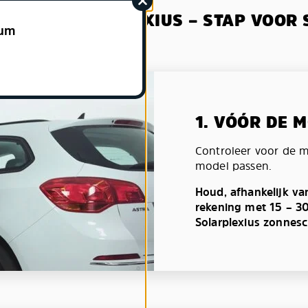
IE VAN SOLARPLEXIUS – STAP VOOR 
ium
1. VÓÓR DE 
Controleer voor de 
model passen.
Houd, afhankelijk va
rekening met 15 – 3
Solarplexius zonnes