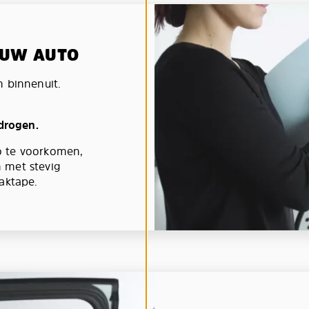
N UW AUTO
n binnenuit.
 drogen.
o te voorkomen,
 met stevig
aktape.