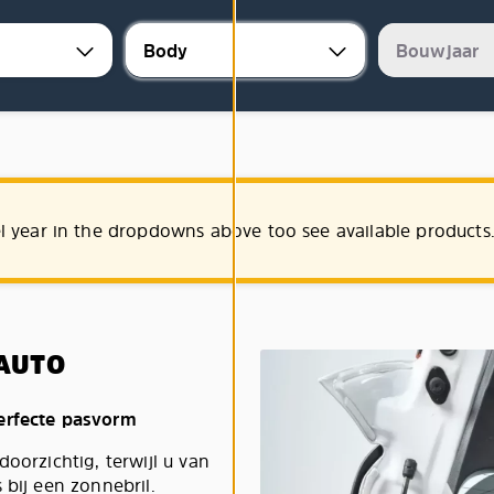
l year in the dropdowns above too see available products
AUTO
perfecte pasvorm
oorzichtig, terwijl u van
 bij een zonnebril.