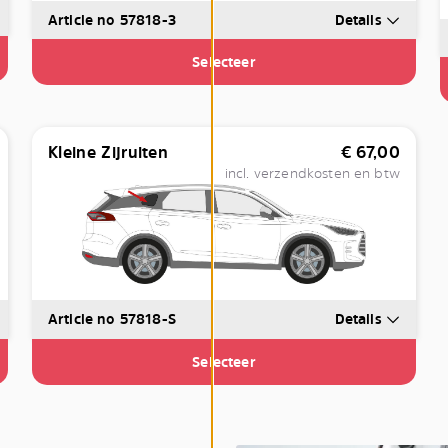
Article no 57818-3
Details
Selecteer
Kleine Zijruiten
€
67,00
incl. verzendkosten en btw
Article no 57818-S
Details
Selecteer