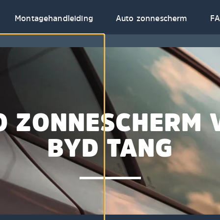
Montagehandleiding
Auto zonnescherm
F
O ZONNESCHERM 
BYD TANG