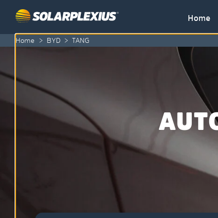
Skip to content
Home
Home
>
BYD
>
TANG
AUT