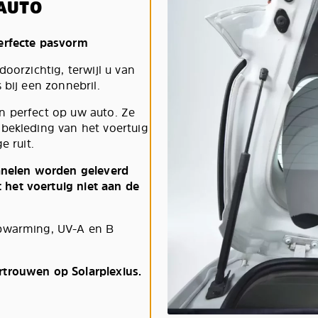
AUTO
perfecte pasvorm
oorzichtig, terwijl u van
 bij een zonnebril.
n perfect op uw auto. Ze
 bekleding van het voertuig
e ruit.
panelen worden geleverd
het voertuig niet aan de
opwarming, UV-A en B
rtrouwen op Solarplexius.