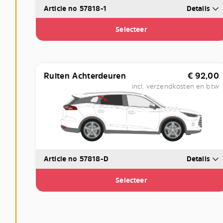
Article no 57818-1
Details
Selecteer
Ruiten Achterdeuren
€
92,00
incl. verzendkosten en btw
Article no 57818-D
Details
Selecteer