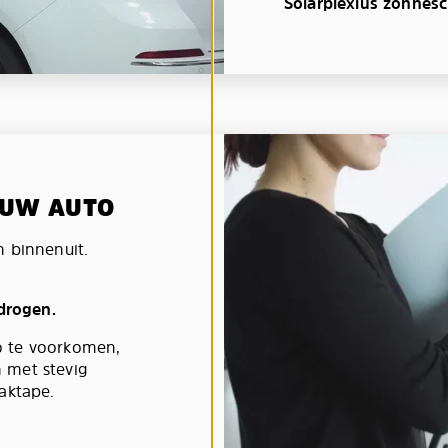
Solarplexius zonnes
N UW AUTO
n binnenuit.
 drogen.
o te voorkomen,
 met stevig
aktape.