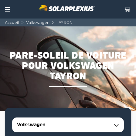
Skip to content
Menu
Accueil
>
Volkswagen
>
TAYRON
PARE-SOLEIL DE VOITURE
POUR VOLKSWAGEN
TAYRON
Volkswagen