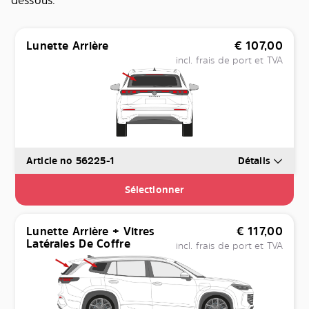
dessous.
Lunette Arrière
€
107,00
incl. frais de port et TVA
Article no 56225-1
Détails
Sélectionner
Lunette Arrière + Vitres
€
117,00
Latérales De Coffre
incl. frais de port et TVA