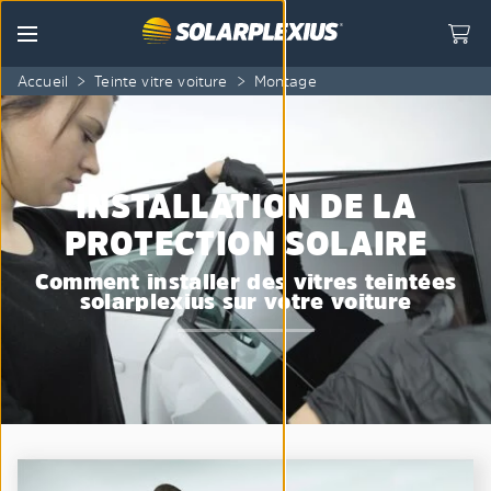
Skip to content
Menu
Accueil
>
Teinte vitre voiture
>
Montage
INSTALLATION DE LA
PROTECTION SOLAIRE
Comment installer des vitres teintées
solarplexius sur votre voiture