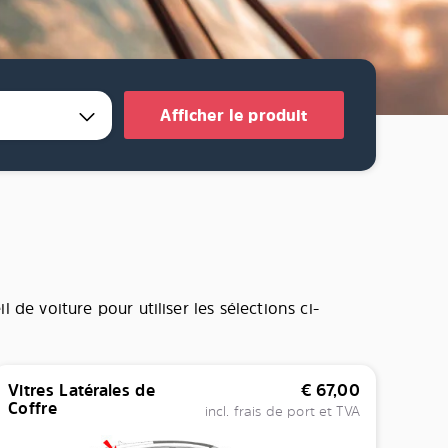
Afficher le produit
de voiture pour utiliser les sélections ci-
Vitres Latérales de
€
67,00
Coffre
incl. frais de port et TVA