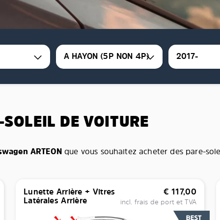
A HAYON (5P NON 4P)
2017-
-SOLEIL DE VOITURE
swagen ARTEON
que vous souhaitez acheter des pare-soleil 
Lunette Arrière + Vitres
€
117,00
Latérales Arrière
incl. frais de port et TVA