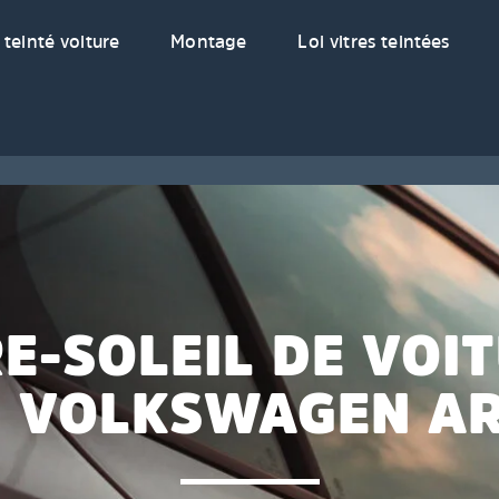
 teinté voiture
Montage
Loi vitres teintées
E-SOLEIL DE VOI
 VOLKSWAGEN A