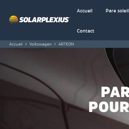
Skip to content
Accueil
Pare soleil
Contact
Accueil
>
Volkswagen
>
ARTEON
PAR
POUR