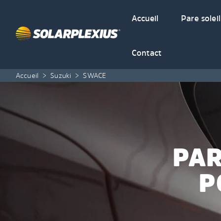
Skip to content
Accueil
Pare soleil
Contact
Accueil
>
Suzuki
>
SWACE
PAR
P