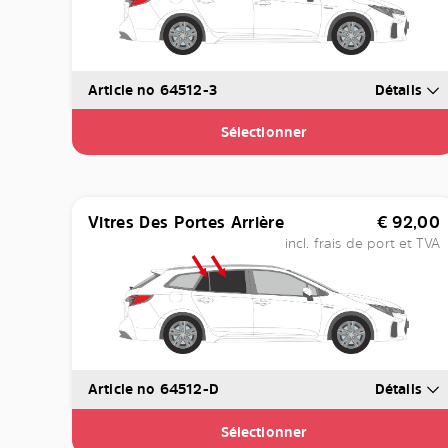
Article no 64512-3
Détails
Sélectionner
Vitres Des Portes Arrière
€
92,00
incl. frais de port et TVA
Article no 64512-D
Détails
Sélectionner