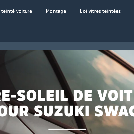
 teinté voiture
Montage
Loi vitres teintées
E-SOLEIL DE VOI
OUR SUZUKI SWA