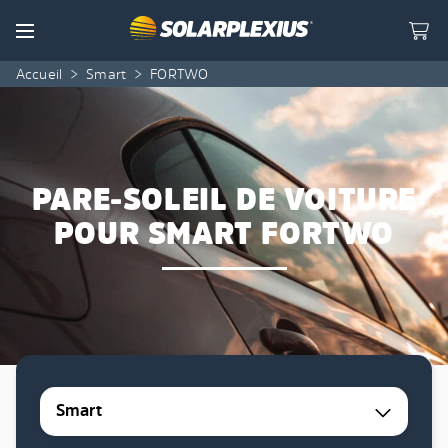
Skip to content
Menu
Accueil
>
Smart
>
FORTWO
PARE-SOLEIL DE VOITURE
POUR SMART FORTWO
Smart