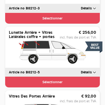
Article no B8212-3
Détails
Sélectionner
Lunette Arrière + Vitres
€
256,00
Latérales coffre + portes
incl. frais de port et TVA
Article no B8212-5
Détails
Sélectionner
Vitres Des Portes Arrière
€
92,00
incl. frais de port et TVA