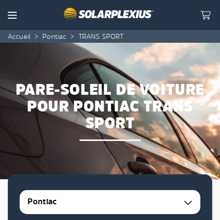
Skip to content
Menu
Accueil
>
Pontiac
>
TRANS SPORT
PARE-SOLEIL DE VOITURE
POUR PONTIAC TRANS
SPORT
Pontiac