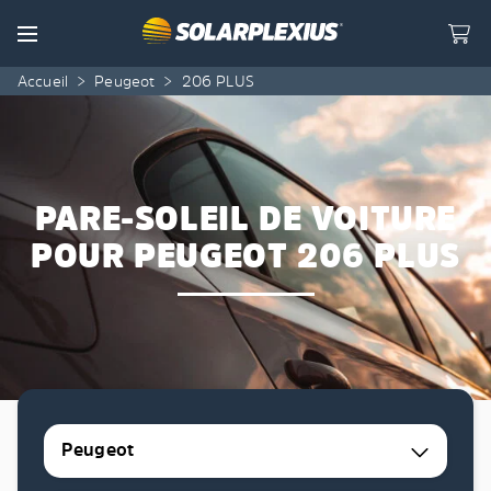
Skip to content
Menu
Accueil
>
Peugeot
>
206 PLUS
PARE-SOLEIL DE VOITURE
POUR PEUGEOT 206 PLUS
Peugeot