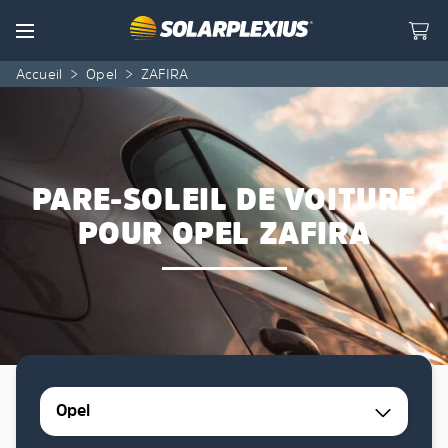
Skip to content
Menu
Accueil
>
Opel
>
ZAFIRA
PARE-SOLEIL DE VOITURE
POUR OPEL ZAFIRA
Opel