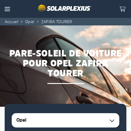
Skip to content
Menu
Accueil
>
Opel
>
ZAFIRA TOURER
PARE-SOLEIL DE VOITURE
POUR OPEL ZAFIRA
TOURER
Opel