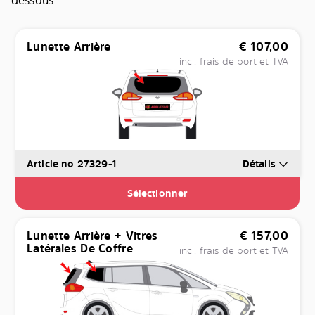
dessous.
Lunette Arrière
€
107,00
incl. frais de port et TVA
Article no 27329-1
Détails
Sélectionner
Lunette Arrière + Vitres
€
157,00
Latérales De Coffre
incl. frais de port et TVA