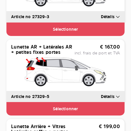
Article no 27329-3
Détails
Sélectionner
Lunette AR + Latérales AR
€
167,00
+ petites fixes portes
incl. frais de port et TVA
Article no 27329-5
Détails
Sélectionner
Lunette Arrière + Vitres
€
199,00