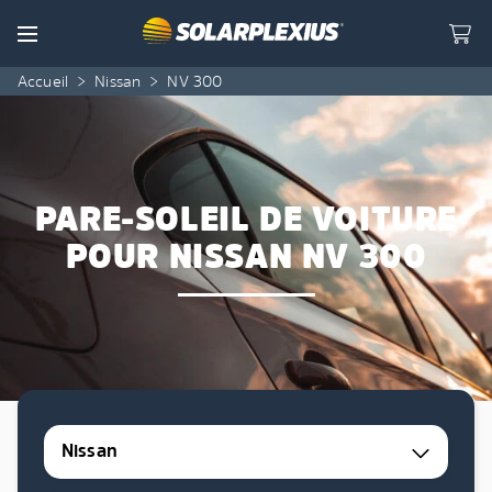
Skip to content
Menu
Accueil
>
Nissan
>
NV 300
PARE-SOLEIL DE VOITURE
POUR NISSAN NV 300
Nissan