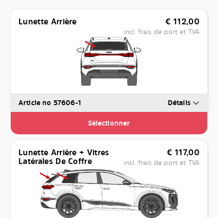
Lunette Arrière
€
112,00
incl. frais de port et TVA
Article no 57606-1
Détails
Sélectionner
Lunette Arrière + Vitres
€
117,00
Latérales De Coffre
incl. frais de port et TVA