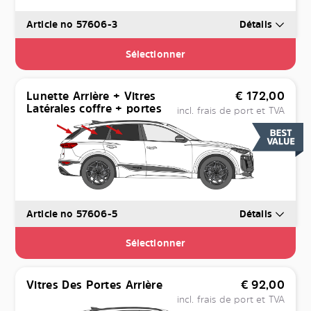
Article no 57606-3
Détails
Sélectionner
Lunette Arrière + Vitres
€
172,00
Latérales coffre + portes
incl. frais de port et TVA
Article no 57606-5
Détails
Sélectionner
Vitres Des Portes Arrière
€
92,00
incl. frais de port et TVA