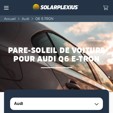
Skip to content
Menu
Accueil
>
Audi
>
Q6 E-TRON
PARE-SOLEIL DE VOITURE
POUR AUDI Q6 E-TRON
Audi