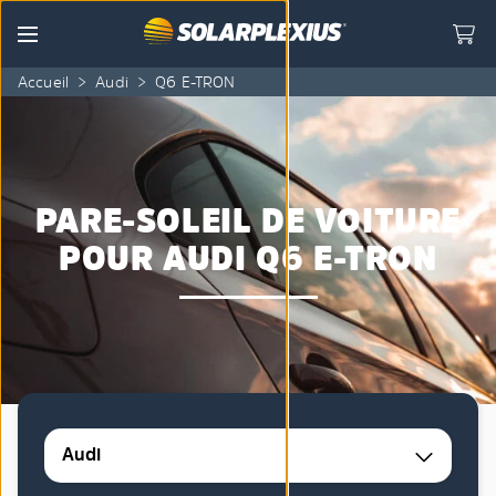
Skip to content
Menu
Accueil
>
Audi
>
Q6 E-TRON
PARE-SOLEIL DE VOITURE
POUR AUDI Q6 E-TRON
Audi