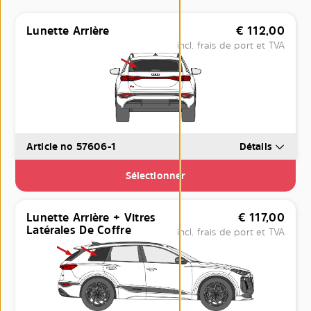
Lunette Arrière
€
112,00
incl. frais de port et TVA
Article no 57606-1
Détails
Sélectionner
Lunette Arrière + Vitres
€
117,00
Latérales De Coffre
incl. frais de port et TVA