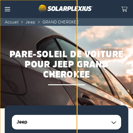
Skip to content
Menu
Accueil
>
Jeep
>
GRAND CHEROKEE
PARE-SOLEIL DE VOITURE
POUR JEEP GRAND
CHEROKEE
Jeep