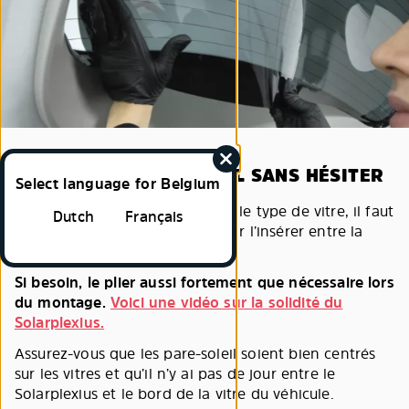
5. PLIEZ LE PARE-SOLEIL SANS HÉSITER
Select language for Belgium
Suivant le modèle de voiture et le type de vitre, il faut
Dutch
Français
plier le Solarplexius pour pouvoir l’insérer entre la
vitre et l’entourage de vitre.
Si besoin, le plier aussi fortement que nécessaire lors
du montage.
Voici une vidéo sur la solidité du
Solarplexius.
Assurez-vous que les pare-soleil soient bien centrés
sur les vitres et qu’il n’y ai pas de jour entre le
Solarplexius et le bord de la vitre du véhicule.