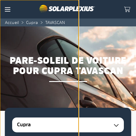
Skip to content
Menu
Accueil
>
Cupra
>
TAVASCAN
PARE-SOLEIL DE VOITURE
POUR CUPRA TAVASCAN
Cupra