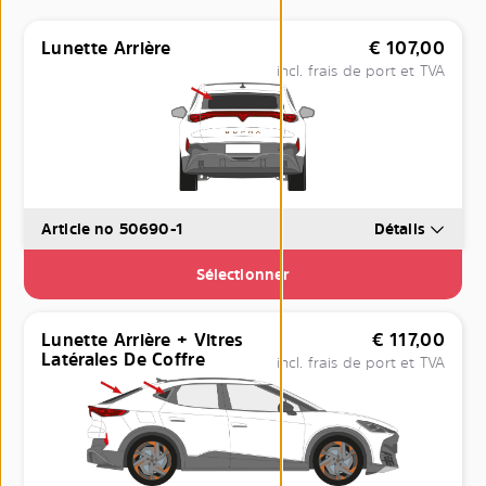
Lunette Arrière
€
107,00
incl. frais de port et TVA
Article no 50690-1
Détails
Sélectionner
Lunette Arrière + Vitres
€
117,00
Latérales De Coffre
incl. frais de port et TVA