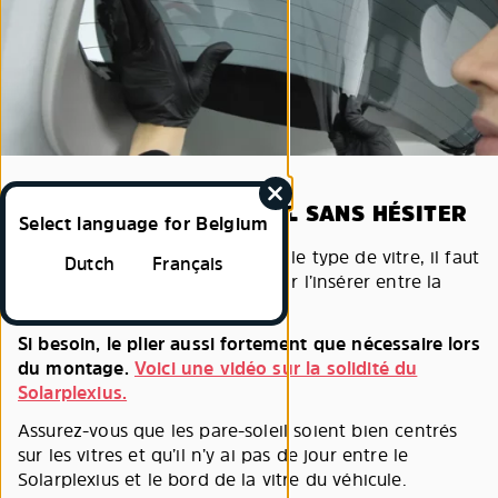
5. PLIEZ LE PARE-SOLEIL SANS HÉSITER
Select language for Belgium
Suivant le modèle de voiture et le type de vitre, il faut
Dutch
Français
plier le Solarplexius pour pouvoir l’insérer entre la
vitre et l’entourage de vitre.
Si besoin, le plier aussi fortement que nécessaire lors
du montage.
Voici une vidéo sur la solidité du
Solarplexius.
Assurez-vous que les pare-soleil soient bien centrés
sur les vitres et qu’il n’y ai pas de jour entre le
Solarplexius et le bord de la vitre du véhicule.