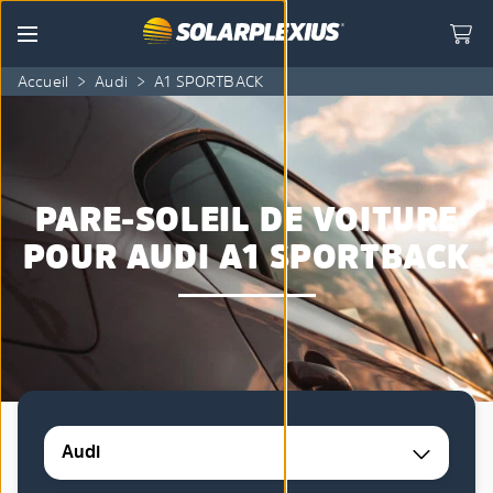
Skip to content
Menu
Accueil
>
Audi
>
A1 SPORTBACK
PARE-SOLEIL DE VOITURE
POUR AUDI A1 SPORTBACK
Audi